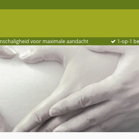
inschaligheid voor maximale aandacht
1-op-1 be